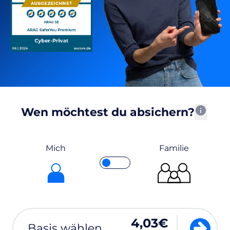
info
Wen möchtest du absichern?
Mich
Familie
4,03€
basic
Basis wählen