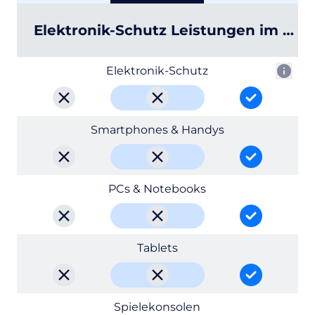
Elektronik-Schutz Leistungen im Deta
info
Elektronik-Schutz
Handy oder Laptop defekt? E
Handy oder Laptop defekt? Egal, ob Ungeschickthei
Handy oder Laptop defekt? Egal, o
Handy oder Laptop
Smartphones & Handys
PCs & Notebooks
Tablets
Spielekonsolen