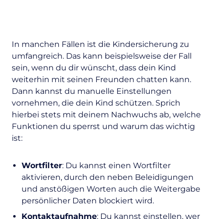
In manchen Fällen ist die Kindersicherung zu
umfangreich. Das kann beispielsweise der Fall
sein, wenn du dir wünscht, dass dein Kind
weiterhin mit seinen Freunden chatten kann.
Dann kannst du manuelle Einstellungen
vornehmen, die dein Kind schützen. Sprich
hierbei stets mit deinem Nachwuchs ab, welche
Funktionen du sperrst und warum das wichtig
ist:
Wortfilter
: Du kannst einen Wortfilter
aktivieren, durch den neben Beleidigungen
und anstößigen Worten auch die Weitergabe
persönlicher Daten blockiert wird.
Kontaktaufnahme
: Du kannst einstellen, wer