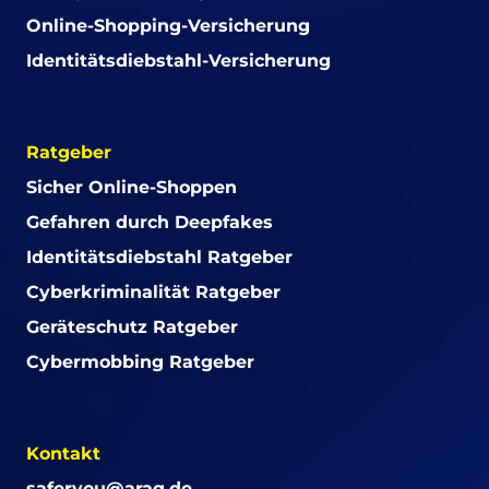
Online-Shopping-Versicherung
Identitätsdiebstahl-Versicherung
Ratgeber
Sicher Online-Shoppen
Gefahren durch Deepfakes
Identitätsdiebstahl Ratgeber
Cyberkriminalität Ratgeber
Geräteschutz Ratgeber
Cybermobbing Ratgeber
Kontakt
saferyou@arag.de