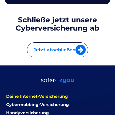
Schließe jetzt unsere
Cyberversicherung ab
Jetzt abschließen
Deine Internet-Versicherung
Cybermobbing-Versicherung
Handyversicherung