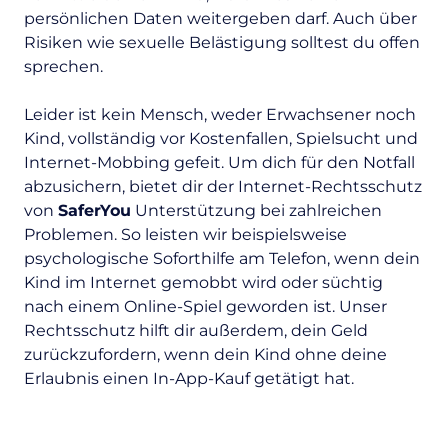
persönlichen Daten weitergeben darf. Auch über
Risiken wie sexuelle Belästigung solltest du offen
sprechen.
Leider ist kein Mensch, weder Erwachsener noch
Kind, vollständig vor Kostenfallen, Spielsucht und
Internet-Mobbing gefeit. Um dich für den Notfall
abzusichern, bietet dir der Internet-Rechtsschutz
von
SaferYou
Unterstützung bei zahlreichen
Problemen. So leisten wir beispielsweise
psychologische Soforthilfe am Telefon, wenn dein
Kind im Internet gemobbt wird oder süchtig
nach einem Online-Spiel geworden ist. Unser
Rechtsschutz hilft dir außerdem, dein Geld
zurückzufordern, wenn dein Kind ohne deine
Erlaubnis einen In-App-Kauf getätigt hat.