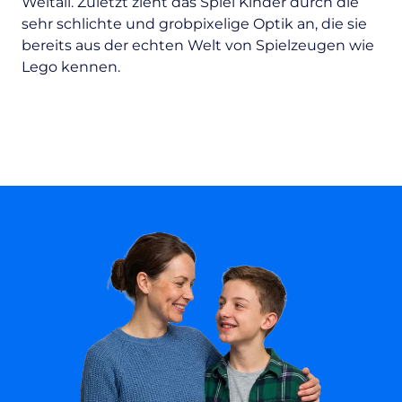
Weltall. Zuletzt zieht das Spiel Kinder durch die
sehr schlichte und grobpixelige Optik an, die sie
bereits aus der echten Welt von Spielzeugen wie
Lego kennen.