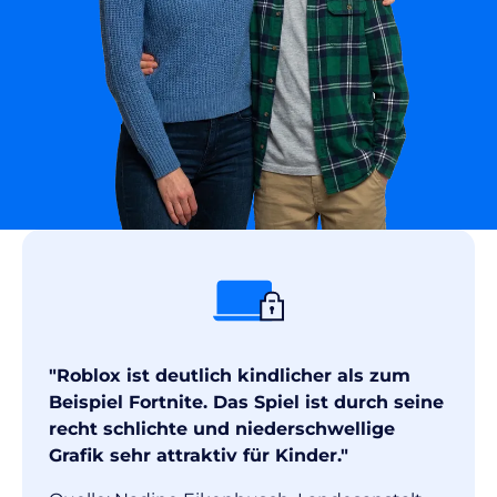
"Roblox ist deutlich kindlicher als zum
Beispiel Fortnite. Das Spiel ist durch seine
recht schlichte und niederschwellige
Grafik sehr attraktiv für Kinder."