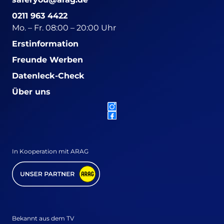
0211 963 4422
Mo. – Fr. 08:00 – 20:00 Uhr
Erstinformation
Freunde Werben
Datenleck-Check
Über uns
In Kooperation mit ARAG
Bekannt aus dem TV