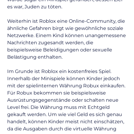
es war, Juden zu töten.
Weiterhin ist Roblox eine Online-Community, die
ähnliche Gefahren birgt wie gewöhnliche soziale
Netzwerke. Einem Kind können unangemessene
Nachrichten zugesandt werden, die
beispielsweise Beleidigungen oder sexuelle
Belästigung enthalten.
Im Grunde ist Roblox ein kostenfreies Spiel.
Innerhalb der Minispiele können Kinder jedoch
mit der spielinternen Währung Robux einkaufen.
Für Robux bekommen sie beispielsweise
Ausrüstungsgegenstände oder schalten neue
Level frei. Die Währung muss mit Echtgeld
gekauft werden. Um wie viel Geld es sich genau
handelt, können Kinder meist nicht einschätzen,
da die Ausgaben durch die virtuelle Währung