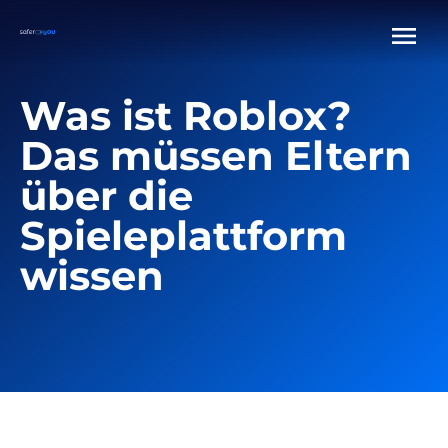
Was ist Roblox?
Das müssen Eltern
über die
Spieleplattform
wissen