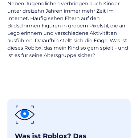
Neben Jugendlichen verbringen auch Kinder
unter dreizehn Jahren immer mehr Zeit im
Internet. Häufig sehen Eltern auf den
Bildschirmen Figuren in grobem Pixelstil, die an
Lego erinnern und verschiedene Aktivitäten
ausführen. Daraufhin stellt sich die Frage: Was ist
dieses Roblox, das mein Kind so gern spielt - und
ist es für seine Altersgruppe sicher?
Was ist Roblox? Das